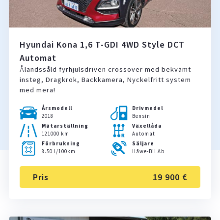
Hyundai Kona 1,6 T-GDI 4WD Style DCT
Automat
Ålandssåld fyrhjulsdriven crossover med bekvämt
insteg, Dragkrok, Backkamera, Nyckelfritt system
med mera!
Årsmodell
Drivmedel
2018
Bensin
Mätarställning
Växellåda
121000 km
Automat
Förbrukning
Säljare
8.50 l/100km
Håwe-Bil Ab
Pris
19 900 €