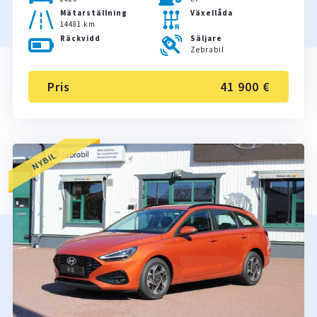
Mätarställning
Växellåda
14481 km
Räckvidd
Säljare
Zebrabil
Pris
41 900 €
NYBIL