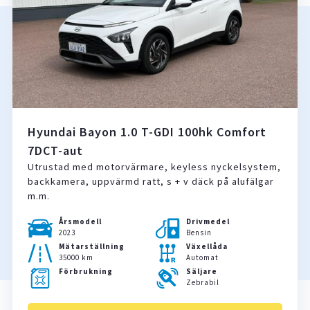
Hyundai Bayon 1.0 T-GDI 100hk Comfort
7DCT-aut
Utrustad med motorvärmare, keyless nyckelsystem,
backkamera, uppvärmd ratt, s + v däck på alufälgar
m.m.
Årsmodell
Drivmedel
2023
Bensin
Mätarställning
Växellåda
35000 km
Automat
Förbrukning
Säljare
Zebrabil