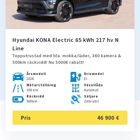
Hyundai KONA Electric 65 kWh 217 hv N
Line
Topputrustad med bla. mokka/läder, 360 kamera &
500km räckvidd! Nu 5000€ rabatt!
Årsmodell
Drivmedel
2026
El
Mätarställning
Växellåda
100 km
Automat
Räckvidd
Säljare
500km
Zebrabil
Pris
46 900 €