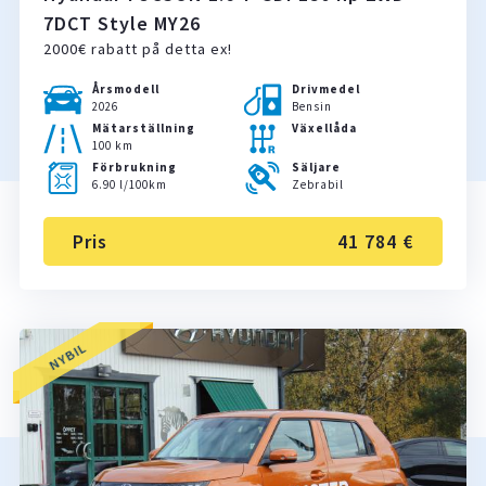
7DCT Style MY26
2000€ rabatt på detta ex!
Årsmodell
Drivmedel
2026
Bensin
Mätarställning
Växellåda
100 km
Förbrukning
Säljare
6.90 l/100km
Zebrabil
Pris
41 784 €
NYBIL