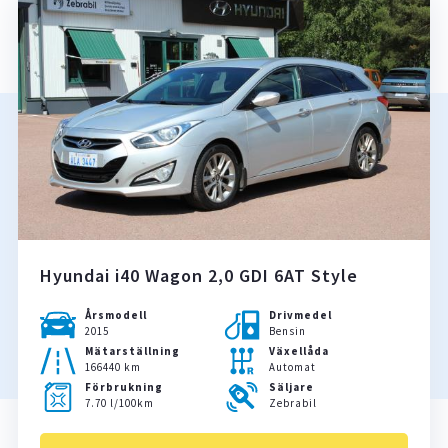
Hyundai i40 Wagon 2,0 GDI 6AT Style
Årsmodell
Drivmedel
2015
Bensin
Mätarställning
Växellåda
166440 km
Automat
Förbrukning
Säljare
7.70 l/100km
Zebrabil