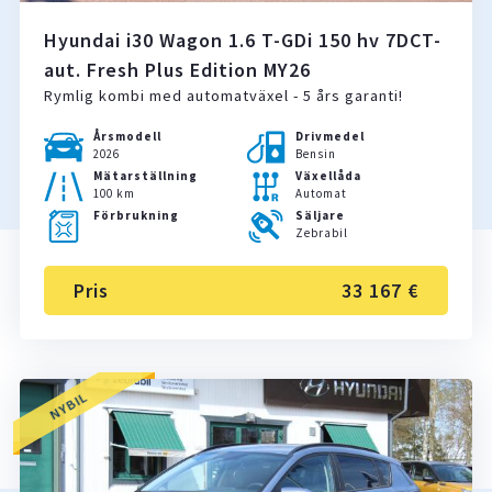
Hyundai i30 Wagon 1.6 T-GDi 150 hv 7DCT-
aut. Fresh Plus Edition MY26
Rymlig kombi med automatväxel - 5 års garanti!
Årsmodell
Drivmedel
2026
Bensin
Mätarställning
Växellåda
100 km
Automat
Förbrukning
Säljare
Zebrabil
Pris
33 167 €
NYBIL