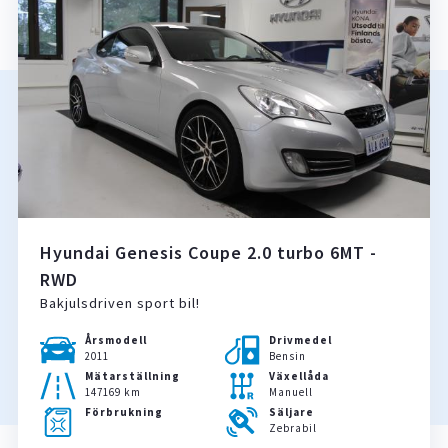
Hyundai Genesis Coupe 2.0 turbo 6MT -
RWD
Bakjulsdriven sport bil!
Årsmodell
Drivmedel
2011
Bensin
Mätarställning
Växellåda
147169 km
Manuell
Förbrukning
Säljare
Zebrabil