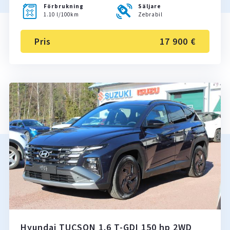
Förbrukning
Säljare
1.10 l/100km
Zebrabil
Pris
17 900 €
Hyundai TUCSON 1.6 T-GDI 150 hp 2WD