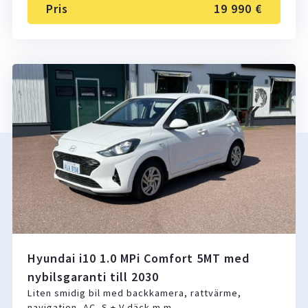
Pris
19 990 €
Hyundai i10 1.0 MPi Comfort 5MT med
nybilsgaranti till 2030
Liten smidig bil med backkamera, rattvärme,
navigation, AC, S + V däck m.m.