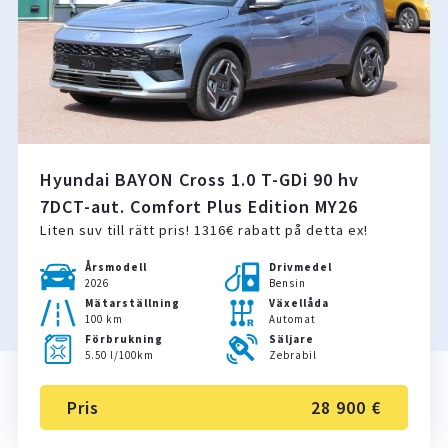
Hyundai BAYON Cross 1.0 T-GDi 90 hv
7DCT-aut. Comfort Plus Edition MY26
Liten suv till rätt pris! 1316€ rabatt på detta ex!
Årsmodell
Drivmedel
2026
Bensin
Mätarställning
Växellåda
100 km
Automat
Förbrukning
Säljare
5.50 l/100km
Zebrabil
Pris
28 900 €