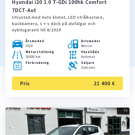
Hyundai i20 1.0 T-GDi 100hk Comfort
7DCT-Aut
Utrustad med Auto klimat, LED strålkastare,
backkamera, s + v däck på alufälgar och
nybilsgaranti till 8/2029
Årsmodell
Drivmedel
2024
Bensin
Mätarställning
Växellåda
26500 km
Automat
Förbrukning
Säljare
Zebrabil
Pris
21 400 €