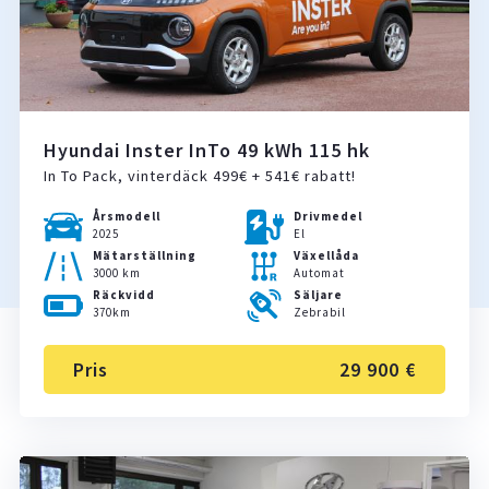
Hyundai Inster InTo 49 kWh 115 hk
In To Pack, vinterdäck 499€ + 541€ rabatt!
Årsmodell
Drivmedel
2025
El
Mätarställning
Växellåda
3000 km
Automat
Räckvidd
Säljare
370km
Zebrabil
Pris
29 900 €